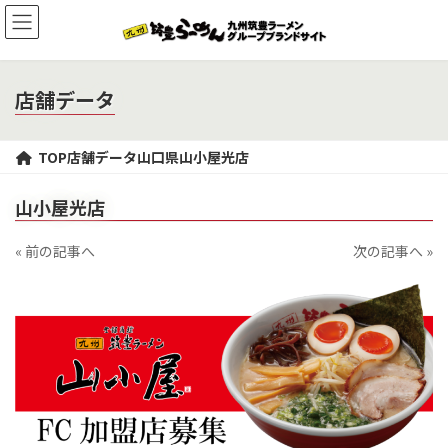
コ
ナ
ン
ビ
テ
ゲ
ン
ー
ツ
シ
店舗データ
へ
ョ
ス
ン
キ
に
TOP
店舗データ
山口県
山小屋光店
ッ
移
プ
動
山小屋光店
« 前の記事へ
次の記事へ »