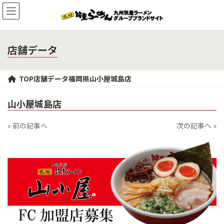
コ
ナ
ン
ビ
テ
ゲ
ン
ー
ツ
シ
店舗データ
へ
ョ
ス
ン
キ
に
TOP
店舗データ
福岡県
山小屋城島店
ッ
移
プ
動
山小屋城島店
« 前の記事へ
次の記事へ »