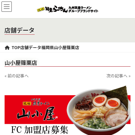
コ
ナ
ン
ビ
テ
ゲ
ン
ー
ツ
シ
店舗データ
へ
ョ
ス
ン
キ
に
TOP
店舗データ
福岡県
山小屋篠栗店
ッ
移
プ
動
山小屋篠栗店
« 前の記事へ
次の記事へ »