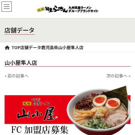
コ
ナ
ン
ビ
テ
ゲ
ン
ー
ツ
シ
店舗データ
へ
ョ
ス
ン
キ
に
TOP
店舗データ
鹿児島県
山小屋隼人店
ッ
移
プ
動
山小屋隼人店
« 前の記事へ
次の記事へ »